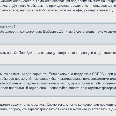
 каждом посещении
, вы сможете оставаться под своим именем на конфе
записью. Для того чтобы вам не приходилось вводить имя пользователя 
мпьютере, например в библиотеке, интернет-кафе, университете и т. д
ователей?
ебывание на конференции
. Выберите
Да
, и вы будете видны только адм
учить новый. Перейдите на страницу входа на конференцию и щёлкните 
ы, то возможны два варианта. Если включена поддержка COPPA и при ре
чтобы все новые учётные записи были активированы пользователями или
ail-сообщение, следуйте полученным инструкциям. Если email-сообщение
ввели правильный адрес email, попробуйте связаться с администратором
удалил вашу учётную запись. Кроме того, многие конференции периоди
ло, попробуйте зарегистрироваться снова и активнее участвовать в ди