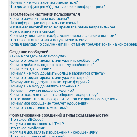
Почему я не могу зарегистрироваться?
Что делает функция «Удалить cookies конференции»?
Параметры и настройки пользователя
Как мне изменить мои настройки?
На конференции неправильное время!
Я изменил часовой пояс, но время всё равно неправильное!
Моего языка нет в списке!
Как я могу поместить изображение вместе со своим именем?
Что такое звание и как я могу изменить его?
Когда я щёлкаю по ссылке «email», от меня требуют войти на конферен
Создание сообщений
Как мне создать тему в форуме?
Как мне отредактировать или удалить сообщение?
Как мне добавить подпись к своему сообщению?
Как мне создать опрос?
Почему я не могу добавить больше вариантов ответа?
Как мне отредактировать или удалить опрос?
Почему мне недоступны некоторые форумы?
Почему я не могу добавлять вложения?
Почему я получил предупреждение?
Как мне пожаловаться на сообщения модератору?
Что означает кнопка «Сохранить» при создании сообщения?
Почему моё сообщение требует одобрения?
Как мне вновь поднять мою тему?
Форматирование сообщений и типы создаваемых тем
Что такое BBCode?
Могу ли я использовать HTML?
Что такое смайлики?
Могу ли я добавлять изображения к сообщениям?
Что такое важные объявления?