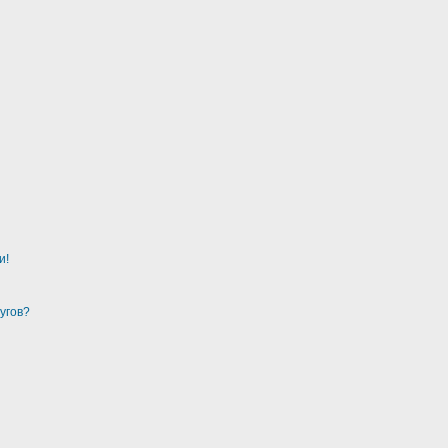
и!
угов?