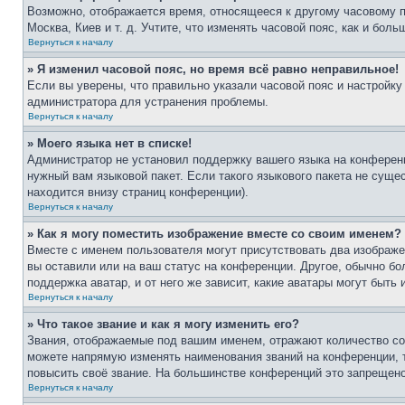
Возможно, отображается время, относящееся к другому часовому поя
Москва, Киев и т. д. Учтите, что изменять часовой пояс, как и бо
Вернуться к началу
» Я изменил часовой пояс, но время всё равно неправильное!
Если вы уверены, что правильно указали часовой пояс и настройку
администратора для устранения проблемы.
Вернуться к началу
» Моего языка нет в списке!
Администратор не установил поддержку вашего языка на конференц
нужный вам языковой пакет. Если такого языкового пакета не сущ
находится внизу страниц конференции).
Вернуться к началу
» Как я могу поместить изображение вместе со своим именем?
Вместе с именем пользователя могут присутствовать два изображен
вы оставили или на ваш статус на конференции. Другое, обычно бо
поддержка аватар, и от него же зависит, какие аватары могут быт
Вернуться к началу
» Что такое звание и как я могу изменить его?
Звания, отображаемые под вашим именем, отражают количество с
можете напрямую изменять наименования званий на конференции, 
повысить своё звание. На большинстве конференций это запрещено
Вернуться к началу