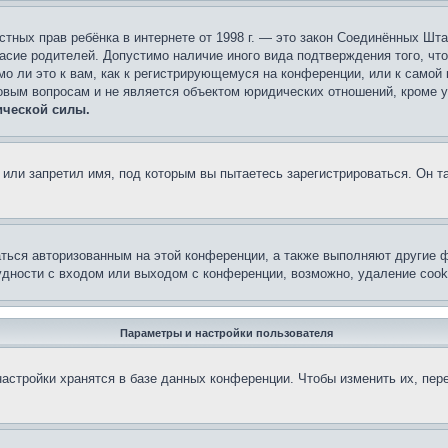
 частных прав ребёнка в интернете от 1998 г. — это закон Соединённых 
асие родителей. Допустимо наличие иного вида подтверждения того, чт
о ли это к вам, как к регистрирующемуся на конференции, или к самой
овым вопросам и не является объектом юридических отношений, кроме 
ической силы.
или запретил имя, под которым вы пытаетесь зарегистрироваться. Он т
аться авторизованным на этой конференции, а также выполняют другие ф
дности с входом или выходом с конференции, возможно, удаление cook
Параметры и настройки пользователя
астройки хранятся в базе данных конференции. Чтобы изменить их, пер