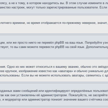
су, а не к тому, в котором находитесь вы. В этом случае измените в ли
льшинство настроек, могут только зарегистрированные пользователи. Есл
 летнего времени, но время отображается по-прежнему неверное, значит
ии, или же просто никто не перевёл phpBB на ваш язык. Попробуйте узн
ествует, то вы сами можете перевести phpBB на свой язык. Дополнител
ия. Одно из них может относиться к вашему званию, обычно это звёздо
лее крупное, изображение известно как «аватара» и обычно уникально д
ь использованы. Если вы не можете использовать аватары, свяжитесь с
озданных вами сообщений или идентифицируют определённых пользовате
так как они установлены её администратором. Пожалуйста, не засоряйт
, и модератор или администратор понизят значение вашего счётчика со