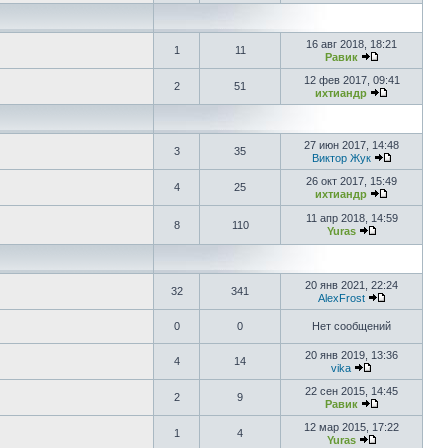
16 авг 2018, 18:21
1
11
Равик
12 фев 2017, 09:41
2
51
ихтиандр
27 июн 2017, 14:48
3
35
Виктор Жук
26 окт 2017, 15:49
4
25
ихтиандр
11 апр 2018, 14:59
8
110
Yuras
20 янв 2021, 22:24
32
341
AlexFrost
0
0
Нет сообщений
20 янв 2019, 13:36
4
14
vika
22 сен 2015, 14:45
2
9
Равик
12 мар 2015, 17:22
1
4
Yuras