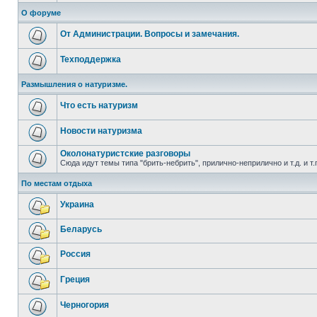
О форуме
От Администрации. Вопросы и замечания.
Техподдержка
Размышления о натуризме.
Что есть натуризм
Новости натуризма
Околонатуристские разговоры
Сюда идут темы типа "брить-небрить", прилично-неприлично и т.д. и т.
По местам отдыха
Украина
Беларусь
Россия
Греция
Черногория