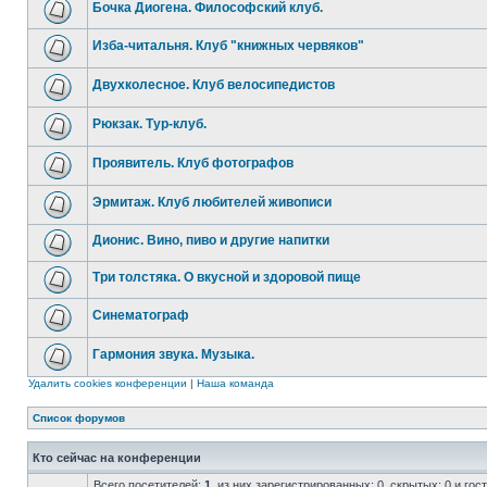
Бочка Диогена. Философский клуб.
Изба-читальня. Клуб "книжных червяков"
Двухколесное. Клуб велосипедистов
Рюкзак. Тур-клуб.
Проявитель. Клуб фотографов
Эрмитаж. Клуб любителей живописи
Дионис. Вино, пиво и другие напитки
Три толстяка. О вкусной и здоровой пище
Синематограф
Гармония звука. Музыка.
Удалить cookies конференции
|
Наша команда
Список форумов
Кто сейчас на конференции
Всего посетителей:
1
, из них зарегистрированных: 0, скрытых: 0 и го