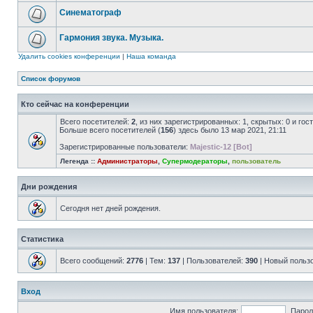
Синематограф
Гармония звука. Музыка.
Удалить cookies конференции
|
Наша команда
Список форумов
Кто сейчас на конференции
Всего посетителей:
2
, из них зарегистрированных: 1, скрытых: 0 и го
Больше всего посетителей (
156
) здесь было 13 мар 2021, 21:11
Зарегистрированные пользователи:
Majestic-12 [Bot]
Легенда ::
Администраторы
,
Супермодераторы
,
пользователь
Дни рождения
Сегодня нет дней рождения.
Статистика
Всего сообщений:
2776
| Тем:
137
| Пользователей:
390
| Новый польз
Вход
Имя пользователя:
Парол