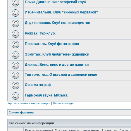
Бочка Диогена. Философский клуб.
Изба-читальня. Клуб "книжных червяков"
Двухколесное. Клуб велосипедистов
Рюкзак. Тур-клуб.
Проявитель. Клуб фотографов
Эрмитаж. Клуб любителей живописи
Дионис. Вино, пиво и другие напитки
Три толстяка. О вкусной и здоровой пище
Синематограф
Гармония звука. Музыка.
Удалить cookies конференции
|
Наша команда
Список форумов
Кто сейчас на конференции
Всего посетителей:
2
, из них зарегистрированных: 1, скрытых: 0 и го