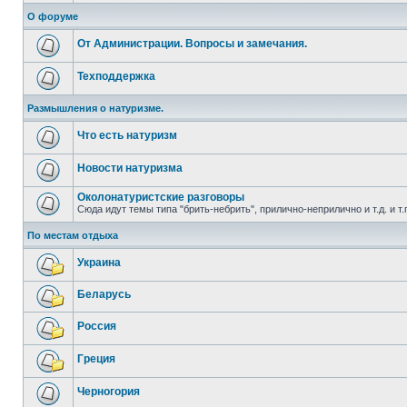
О форуме
От Администрации. Вопросы и замечания.
Техподдержка
Размышления о натуризме.
Что есть натуризм
Новости натуризма
Околонатуристские разговоры
Сюда идут темы типа "брить-небрить", прилично-неприлично и т.д. и т.
По местам отдыха
Украина
Беларусь
Россия
Греция
Черногория