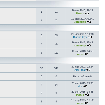
16 авг 2018, 18:21
1
11
Равик
12 фев 2017, 09:41
2
51
ихтиандр
27 июн 2017, 14:48
3
35
Виктор Жук
26 окт 2017, 15:49
4
25
ихтиандр
11 апр 2018, 14:59
8
110
Yuras
20 янв 2021, 22:24
32
341
AlexFrost
0
0
Нет сообщений
20 янв 2019, 13:36
4
14
vika
22 сен 2015, 14:45
2
9
Равик
12 мар 2015, 17:22
1
4
Yuras