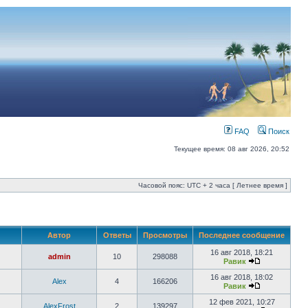
FAQ
Поиск
Текущее время: 08 авг 2026, 20:52
Часовой пояс: UTC + 2 часа [ Летнее время ]
Автор
Ответы
Просмотры
Последнее сообщение
16 авг 2018, 18:21
admin
10
298088
Равик
16 авг 2018, 18:02
Alex
4
166206
Равик
12 фев 2021, 10:27
AlexFrost
2
139297