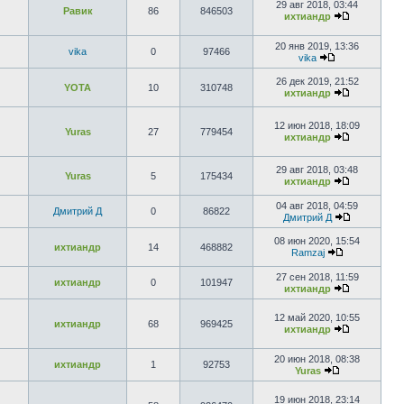
29 авг 2018, 03:44
Равик
86
846503
ихтиандр
20 янв 2019, 13:36
vika
0
97466
vika
26 дек 2019, 21:52
YOTA
10
310748
ихтиандр
12 июн 2018, 18:09
Yuras
27
779454
ихтиандр
29 авг 2018, 03:48
Yuras
5
175434
ихтиандр
04 авг 2018, 04:59
Дмитрий Д
0
86822
Дмитрий Д
08 июн 2020, 15:54
ихтиандр
14
468882
Ramzaj
27 сен 2018, 11:59
ихтиандр
0
101947
ихтиандр
12 май 2020, 10:55
ихтиандр
68
969425
ихтиандр
20 июн 2018, 08:38
ихтиандр
1
92753
Yuras
19 июн 2018, 23:14