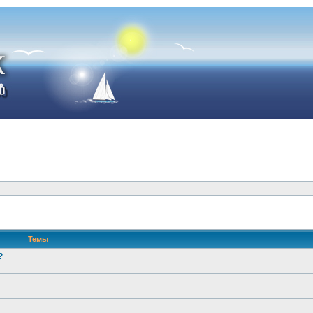
Темы
?