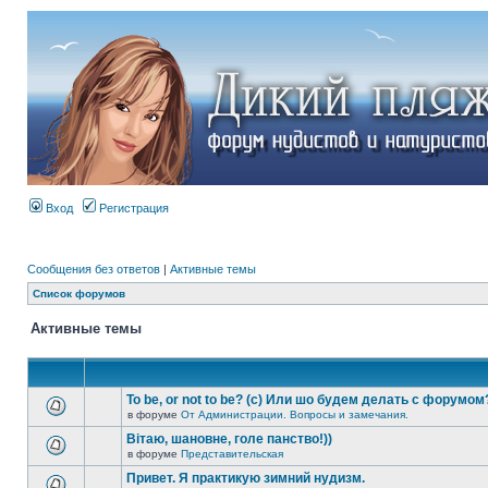
Вход
Регистрация
Сообщения без ответов
|
Активные темы
Список форумов
Активные темы
To be, or not to be? (c) Или шо будем делать с форумом
в форуме
От Администрации. Вопросы и замечания.
Вітаю, шановне, голе панство!))
в форуме
Представительская
Привет. Я практикую зимний нудизм.