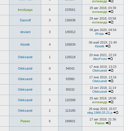
ихтиандр
29 авг 2018, 03:39
brodyaga
6
233561
ихтиандр
29 авг 2018, 03:58
Daovolf
3
136938
ихтиандр
08 дек 2020, 04:54
deviant
3
145912
Игорь
06 май 2019, 21:49
Kinetik
4
158839
Kinetik
20 янв 2021, 22:24
Oleksandr
1
126518
AlexFrost
17 янв 2019, 13:23
Oleksandr
0
94042
Oleksandr
17 янв 2019, 13:16
Oleksandr
0
93980
Oleksandr
13 окт 2018, 11:14
Oleksandr
0
95532
Oleksandr
25 авг 2019, 18:00
Oleksandr
2
120399
ихтиандр
26 мар 2019, 15:57
Oleksandr
2
113185
oleg.1966.03.21.p
17 авг 2018, 21:36
Равик
6
189601
Равик