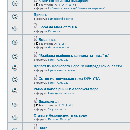
Книги которые мы выбираем
[
На страницу:
1
,
2
,
3
,
4
,
5
]
в форуме
Изба-читальня. Клуб "книжных червяков"
Привет.
в форуме
Питерский регион
Lloret de Mare от YOTA
в форуме
Испания
Бердянск.
[
На страницу:
1
,
2
]
в форуме
Азовское море
"Выборы-выбороы, кандидаты - пи..." (с)
в форуме
Политкамера.
Привет из Соснового Бора Ленинградской области!
в форуме
Представительская
Остро-историческая тема ОУН-УПА
в форуме
Политкамера.
Рыба и ловля рыбы в Азовском море
в форуме
Соседи по планете
Джарылгач
[
На страницу:
1
,
2
,
3
,
4
]
в форуме
Черное море
Отдых и безопасность на воде
в форуме
Рюкзак. Тур-клуб.
Чили