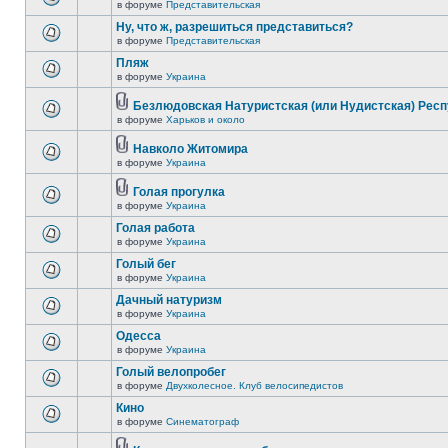
в форуме
Представительская
Ну, что ж, разрешиться представиться?
в форуме
Представительская
Пляж
в форуме
Украина
Безлюдовская Натуристская (или Нудистская) Респ
в форуме
Харьков и около
Навколо Житомира
в форуме
Украина
Голая прогулка
в форуме
Украина
Голая работа
в форуме
Украина
Голый бег
в форуме
Украина
Дачный натуризм
в форуме
Украина
Одесса
в форуме
Украина
Голый велопробег
в форуме
Двухколесное. Клуб велосипедистов
Кино
в форуме
Синематограф