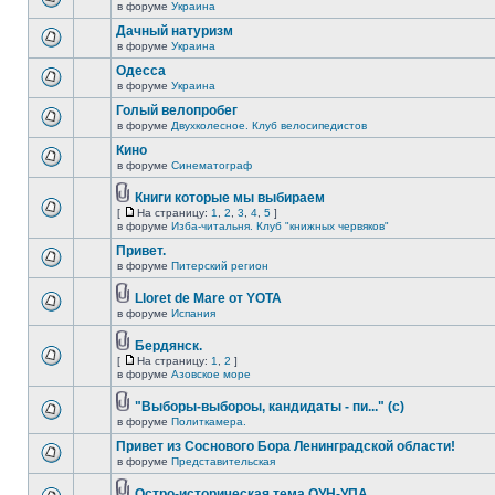
в форуме
Украина
Дачный натуризм
в форуме
Украина
Одесса
в форуме
Украина
Голый велопробег
в форуме
Двухколесное. Клуб велосипедистов
Кино
в форуме
Синематограф
Книги которые мы выбираем
[
На страницу:
1
,
2
,
3
,
4
,
5
]
в форуме
Изба-читальня. Клуб "книжных червяков"
Привет.
в форуме
Питерский регион
Lloret de Mare от YOTA
в форуме
Испания
Бердянск.
[
На страницу:
1
,
2
]
в форуме
Азовское море
"Выборы-выбороы, кандидаты - пи..." (с)
в форуме
Политкамера.
Привет из Соснового Бора Ленинградской области!
в форуме
Представительская
Остро-историческая тема ОУН-УПА