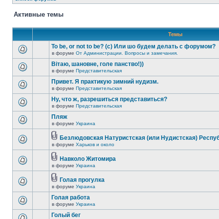
Активные темы
Темы
To be, or not to be? (c) Или шо будем делать с форумом?
в форуме
От Администрации. Вопросы и замечания.
Вітаю, шановне, голе панство!))
в форуме
Представительская
Привет. Я практикую зимний нудизм.
в форуме
Представительская
Ну, что ж, разрешиться представиться?
в форуме
Представительская
Пляж
в форуме
Украина
Безлюдовская Натуристская (или Нудистская) Респу
в форуме
Харьков и около
Навколо Житомира
в форуме
Украина
Голая прогулка
в форуме
Украина
Голая работа
в форуме
Украина
Голый бег