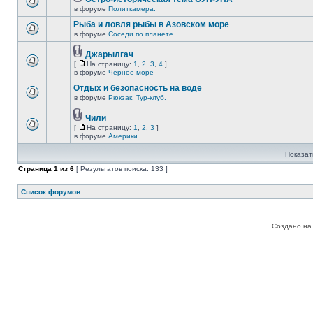
в форуме
Политкамера.
Рыба и ловля рыбы в Азовском море
в форуме
Соседи по планете
Джарылгач
[
На страницу:
1
,
2
,
3
,
4
]
в форуме
Черное море
Отдых и безопасность на воде
в форуме
Рюкзак. Тур-клуб.
Чили
[
На страницу:
1
,
2
,
3
]
в форуме
Америки
Показат
Страница
1
из
6
[ Результатов поиска: 133 ]
Список форумов
Создано на