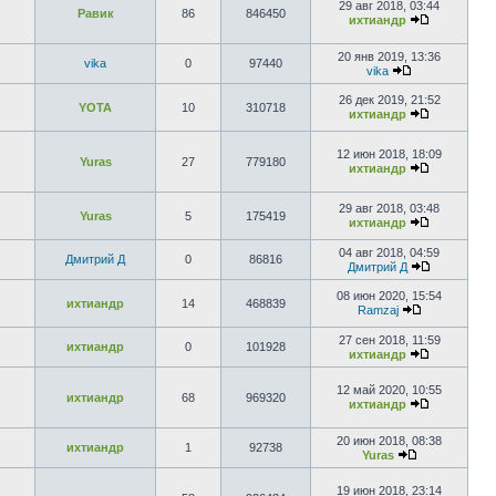
29 авг 2018, 03:44
Равик
86
846450
ихтиандр
20 янв 2019, 13:36
vika
0
97440
vika
26 дек 2019, 21:52
YOTA
10
310718
ихтиандр
12 июн 2018, 18:09
Yuras
27
779180
ихтиандр
29 авг 2018, 03:48
Yuras
5
175419
ихтиандр
04 авг 2018, 04:59
Дмитрий Д
0
86816
Дмитрий Д
08 июн 2020, 15:54
ихтиандр
14
468839
Ramzaj
27 сен 2018, 11:59
ихтиандр
0
101928
ихтиандр
12 май 2020, 10:55
ихтиандр
68
969320
ихтиандр
20 июн 2018, 08:38
ихтиандр
1
92738
Yuras
19 июн 2018, 23:14