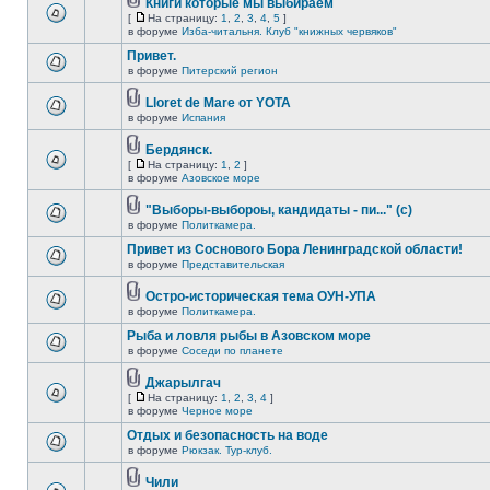
Книги которые мы выбираем
[
На страницу:
1
,
2
,
3
,
4
,
5
]
в форуме
Изба-читальня. Клуб "книжных червяков"
Привет.
в форуме
Питерский регион
Lloret de Mare от YOTA
в форуме
Испания
Бердянск.
[
На страницу:
1
,
2
]
в форуме
Азовское море
"Выборы-выбороы, кандидаты - пи..." (с)
в форуме
Политкамера.
Привет из Соснового Бора Ленинградской области!
в форуме
Представительская
Остро-историческая тема ОУН-УПА
в форуме
Политкамера.
Рыба и ловля рыбы в Азовском море
в форуме
Соседи по планете
Джарылгач
[
На страницу:
1
,
2
,
3
,
4
]
в форуме
Черное море
Отдых и безопасность на воде
в форуме
Рюкзак. Тур-клуб.
Чили