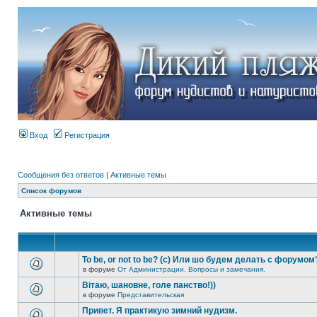
Вход
Регистрация
Сообщения без ответов
|
Активные темы
Список форумов
Активные темы
To be, or not to be? (c) Или шо будем делать с форумом
в форуме
От Администрации. Вопросы и замечания.
Вітаю, шановне, голе панство!))
в форуме
Представительская
Привет. Я практикую зимний нудизм.