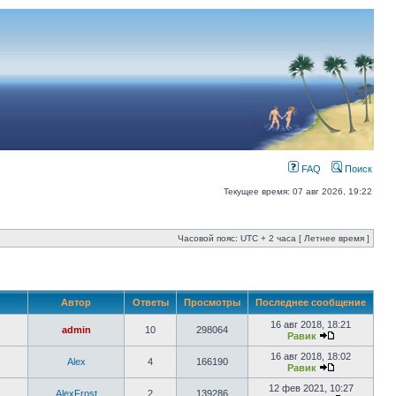
FAQ
Поиск
Текущее время: 07 авг 2026, 19:22
Часовой пояс: UTC + 2 часа [ Летнее время ]
Автор
Ответы
Просмотры
Последнее сообщение
16 авг 2018, 18:21
admin
10
298064
Равик
16 авг 2018, 18:02
Alex
4
166190
Равик
12 фев 2021, 10:27
AlexFrost
2
139286