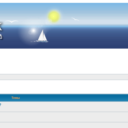
Темы
?