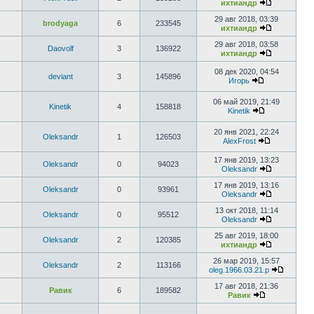
ихтиандр
29 авг 2018, 03:39
brodyaga
6
233545
ихтиандр
29 авг 2018, 03:58
Daovolf
3
136922
ихтиандр
08 дек 2020, 04:54
deviant
3
145896
Игорь
06 май 2019, 21:49
Kinetik
4
158818
Kinetik
20 янв 2021, 22:24
Oleksandr
1
126503
AlexFrost
17 янв 2019, 13:23
Oleksandr
0
94023
Oleksandr
17 янв 2019, 13:16
Oleksandr
0
93961
Oleksandr
13 окт 2018, 11:14
Oleksandr
0
95512
Oleksandr
25 авг 2019, 18:00
Oleksandr
2
120385
ихтиандр
26 мар 2019, 15:57
Oleksandr
2
113166
oleg.1966.03.21.p
17 авг 2018, 21:36
Равик
6
189582
Равик