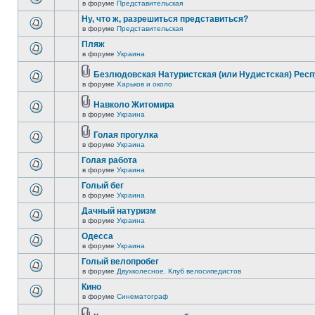
в форуме
Представительская
Ну, что ж, разрешиться представиться?
в форуме
Представительская
Пляж
в форуме
Украина
Безлюдовская Натуристская (или Нудистская) Респ
в форуме
Харьков и около
Навколо Житомира
в форуме
Украина
Голая прогулка
в форуме
Украина
Голая работа
в форуме
Украина
Голый бег
в форуме
Украина
Дачный натуризм
в форуме
Украина
Одесса
в форуме
Украина
Голый велопробег
в форуме
Двухколесное. Клуб велосипедистов
Кино
в форуме
Синематограф