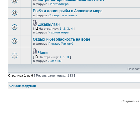
в форуме
Политкамера.
Рыба и ловля рыбы в Азовском море
в форуме
Соседи по планете
Джарылгач
[
На страницу:
1
,
2
,
3
,
4
]
в форуме
Черное море
Отдых и безопасность на воде
в форуме
Рюкзак. Тур-клуб.
Чили
[
На страницу:
1
,
2
,
3
]
в форуме
Америки
Показат
Страница
1
из
6
[ Результатов поиска: 133 ]
Список форумов
Создано на