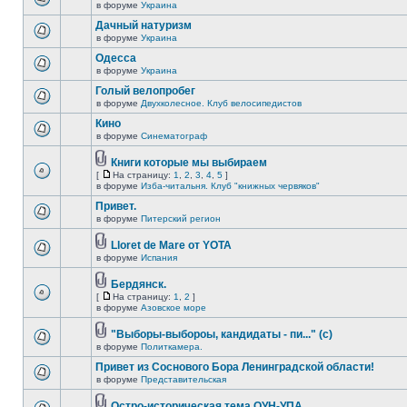
в форуме
Украина
Дачный натуризм
в форуме
Украина
Одесса
в форуме
Украина
Голый велопробег
в форуме
Двухколесное. Клуб велосипедистов
Кино
в форуме
Синематограф
Книги которые мы выбираем
[
На страницу:
1
,
2
,
3
,
4
,
5
]
в форуме
Изба-читальня. Клуб "книжных червяков"
Привет.
в форуме
Питерский регион
Lloret de Mare от YOTA
в форуме
Испания
Бердянск.
[
На страницу:
1
,
2
]
в форуме
Азовское море
"Выборы-выбороы, кандидаты - пи..." (с)
в форуме
Политкамера.
Привет из Соснового Бора Ленинградской области!
в форуме
Представительская
Остро-историческая тема ОУН-УПА