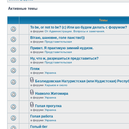
Активные темы
Темы
To be, or not to be? (c) Или шо будем делать с форумом?
в форуме
От Администрации. Вопросы и замечания.
Вітаю, шановне, голе панство!))
в форуме
Представительская
Привет. Я практикую зимний нудизм.
в форуме
Представительская
Ну, что ж, разрешиться представиться?
в форуме
Представительская
Пляж
в форуме
Украина
Безлюдовская Натуристская (или Нудистская) Респу
в форуме
Харьков и около
Навколо Житомира
в форуме
Украина
Голая прогулка
в форуме
Украина
Голая работа
в форуме
Украина
Голый бег