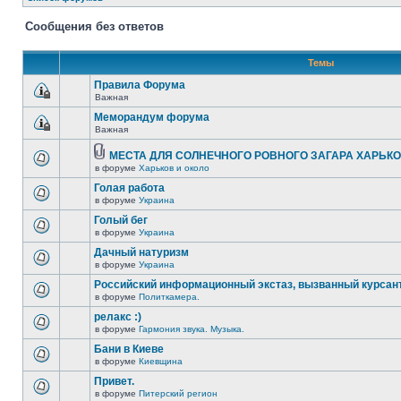
Сообщения без ответов
Темы
Правила Форума
Важная
Меморандум форума
Важная
МЕСТА ДЛЯ СОЛНЕЧНОГО РОВНОГО ЗАГАРА ХАРЬК
в форуме
Харьков и около
Голая работа
в форуме
Украина
Голый бег
в форуме
Украина
Дачный натуризм
в форуме
Украина
Российский информационный экстаз, вызванный курсан
в форуме
Политкамера.
релакс :)
в форуме
Гармония звука. Музыка.
Бани в Киеве
в форуме
Киевщина
Привет.
в форуме
Питерский регион