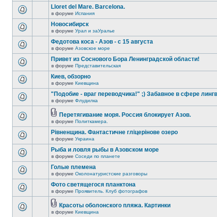
Lloret del Mare. Barcelona.
в форуме
Испания
Новосибирск
в форуме
Урал и заУралье
Федотова коса - Азов - с 15 августа
в форуме
Азовское море
Привет из Соснового Бора Ленинградской области!
в форуме
Представительская
Киев, обзорно
в форуме
Киевщина
"Подобие - враг переводчика!" ;) Забавное в сфере линг
в форуме
Флудилка
Перетягивание моря. Россия блокирует Азов.
в форуме
Политкамера.
Рівненщина. Фантастичне гліцерінове озеро
в форуме
Украина
Рыба и ловля рыбы в Азовском море
в форуме
Соседи по планете
Голые племена
в форуме
Околонатуристские разговоры
Фото светящегося планктона
в форуме
Проявитель. Клуб фотографов
Красоты оболонского пляжа. Картинки
в форуме
Киевщина