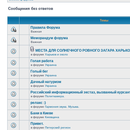
Сообщения без ответов
Темы
Правила Форума
Важная
Меморандум форума
Важная
МЕСТА ДЛЯ СОЛНЕЧНОГО РОВНОГО ЗАГАРА ХАРЬК
в форуме
Харьков и около
Голая работа
в форуме
Украина
Голый бег
в форуме
Украина
Дачный натуризм
в форуме
Украина
Российский информационный экстаз, вызванный курсан
в форуме
Политкамера.
релакс :)
в форуме
Гармония звука. Музыка.
Бани в Киеве
в форуме
Киевщина
Привет.
в форуме
Питерский регион