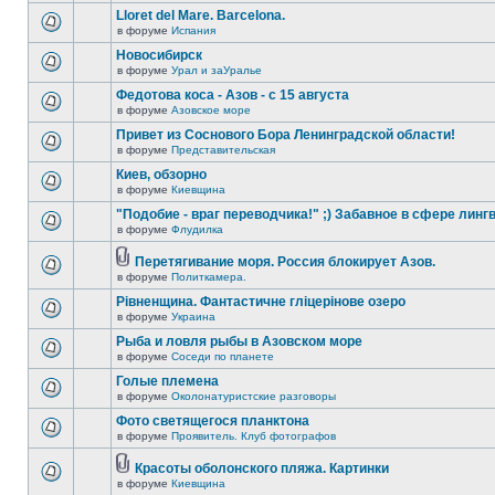
Lloret del Mare. Barcelona.
в форуме
Испания
Новосибирск
в форуме
Урал и заУралье
Федотова коса - Азов - с 15 августа
в форуме
Азовское море
Привет из Соснового Бора Ленинградской области!
в форуме
Представительская
Киев, обзорно
в форуме
Киевщина
"Подобие - враг переводчика!" ;) Забавное в сфере линг
в форуме
Флудилка
Перетягивание моря. Россия блокирует Азов.
в форуме
Политкамера.
Рівненщина. Фантастичне гліцерінове озеро
в форуме
Украина
Рыба и ловля рыбы в Азовском море
в форуме
Соседи по планете
Голые племена
в форуме
Околонатуристские разговоры
Фото светящегося планктона
в форуме
Проявитель. Клуб фотографов
Красоты оболонского пляжа. Картинки
в форуме
Киевщина