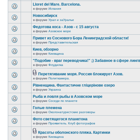
Lloret del Mare. Barcelona.
в форуме
Испания
Новосибирск
в форуме
Урал и заУралье
Федотова коса - Азов - с 15 августа
в форуме
Азовское море
Привет из Соснового Бора Ленинградской области!
в форуме
Представительская
Киев, обзорно
в форуме
Киевщина
"Подобие - враг переводчика!" ;) Забавное в сфере линг
в форуме
Флудилка
Перетягивание моря. Россия блокирует Азов.
в форуме
Политкамера.
Рівненщина. Фантастичне гліцерінове озеро
в форуме
Украина
Рыба и ловля рыбы в Азовском море
в форуме
Соседи по планете
Голые племена
в форуме
Околонатуристские разговоры
Фото светящегося планктона
в форуме
Проявитель. Клуб фотографов
Красоты оболонского пляжа. Картинки
в форуме
Киевщина