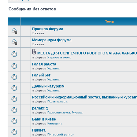
Сообщения без ответов
Темы
Правила Форума
Важная
Меморандум форума
Важная
МЕСТА ДЛЯ СОЛНЕЧНОГО РОВНОГО ЗАГАРА ХАРЬК
в форуме
Харьков и около
Голая работа
в форуме
Украина
Голый бег
в форуме
Украина
Дачный натуризм
в форуме
Украина
Российский информационный экстаз, вызванный курсан
в форуме
Политкамера.
релакс :)
в форуме
Гармония звука. Музыка.
Бани в Киеве
в форуме
Киевщина
Привет.
в форуме
Питерский регион