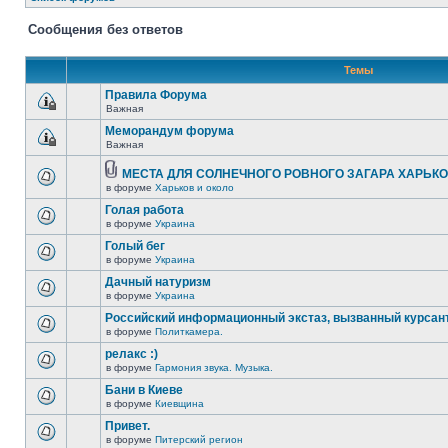
Сообщения без ответов
Темы
Правила Форума
Важная
Меморандум форума
Важная
МЕСТА ДЛЯ СОЛНЕЧНОГО РОВНОГО ЗАГАРА ХАРЬК
в форуме
Харьков и около
Голая работа
в форуме
Украина
Голый бег
в форуме
Украина
Дачный натуризм
в форуме
Украина
Российский информационный экстаз, вызванный курсан
в форуме
Политкамера.
релакс :)
в форуме
Гармония звука. Музыка.
Бани в Киеве
в форуме
Киевщина
Привет.
в форуме
Питерский регион