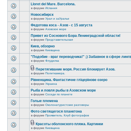
Lloret del Mare. Barcelona.
в форуме
Испания
Новосибирск
в форуме
Урал и заУралье
Федотова коса - Азов - с 15 августа
в форуме
Азовское море
Привет из Соснового Бора Ленинградской области!
в форуме
Представительская
Киев, обзорно
в форуме
Киевщина
"Подобие - враг переводчика!" ;) Забавное в сфере линг
в форуме
Флудилка
Перетягивание моря. Россия блокирует Азов.
в форуме
Политкамера.
Рівненщина. Фантастичне гліцерінове озеро
в форуме
Украина
Рыба и ловля рыбы в Азовском море
в форуме
Соседи по планете
Голые племена
в форуме
Околонатуристские разговоры
Фото светящегося планктона
в форуме
Проявитель. Клуб фотографов
Красоты оболонского пляжа. Картинки
в форуме
Киевщина