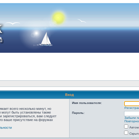
Вход
Имя пользователя:
Регистра
мает всего несколько минут, но
 могут быть установлены также
Пароль:
м зарегистрироваться, вам следует
Забыли п
что ваше присутствие на форумах
Повторно
льности
Автом
Скрыт