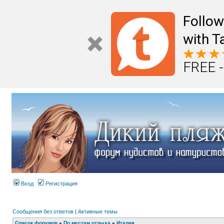
Follo
with T
FREE -
Вход
Регистрация
Сообщения без ответов
|
Активные темы
Список форумов
»
По местам отдыха
»
Италия