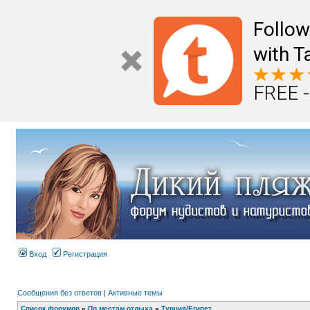
Follo
with T
FREE -
Вход
Регистрация
Сообщения без ответов
|
Активные темы
Список форумов
»
По местам отдыха
»
Турция/Египет