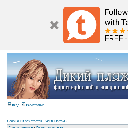
Follo
with T
FREE -
Вход
Регистрация
Сообщения без ответов
|
Активные темы
Список форумов
»
По местам отдыха