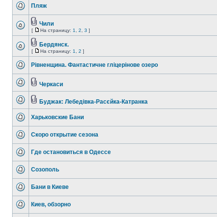
Пляж
Чили
[
На страницу:
1
,
2
,
3
]
Бердянск.
[
На страницу:
1
,
2
]
Рівненщина. Фантастичне гліцерінове озеро
Черкаси
Буджак: Лебедівка-Расєйка-Катранка
Харьковские Бани
Скоро открытие сезона
Где остановиться в Одессе
Созополь
Бани в Киеве
Киев, обзорно