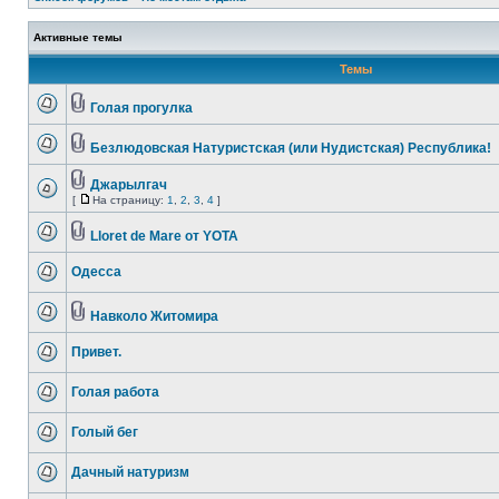
Активные темы
Темы
Голая прогулка
Безлюдовская Натуристская (или Нудистская) Республика!
Джарылгач
[
На страницу:
1
,
2
,
3
,
4
]
Lloret de Mare от YOTA
Одесса
Навколо Житомира
Привет.
Голая работа
Голый бег
Дачный натуризм