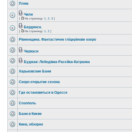
Пляж
Чили
[
На страницу:
1
,
2
,
3
]
Бердянск.
[
На страницу:
1
,
2
]
Рівненщина. Фантастичне гліцерінове озеро
Черкаси
Буджак: Лебедівка-Расєйка-Катранка
Харьковские Бани
Скоро открытие сезона
Где остановиться в Одессе
Созополь
Бани в Киеве
Киев, обзорно