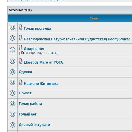
Активные темы
Темы
Голая прогулка
Безлюдовская Натуристская (или Нудистская) Республика!
Джарылгач
[
На страницу:
1
,
2
,
3
,
4
]
Lloret de Mare от YOTA
Одесса
Навколо Житомира
Привет.
Голая работа
Голый бег
Дачный натуризм