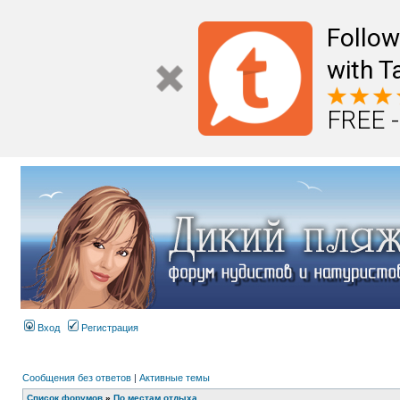
Follo
with T
FREE -
Вход
Регистрация
Сообщения без ответов
|
Активные темы
Список форумов
»
По местам отдыха