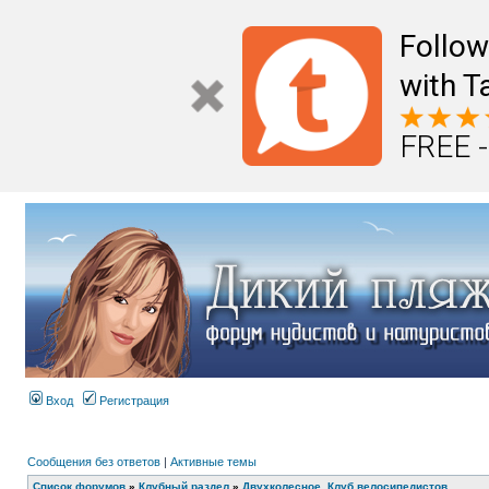
Follo
with T
FREE -
Вход
Регистрация
Сообщения без ответов
|
Активные темы
Список форумов
»
Клубный раздел
»
Двухколесное. Клуб велосипедистов