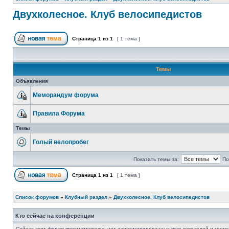
Двухколесное. Клуб велосипедистов
Страница
1
из
1
[ 1 тема ]
Темы
Объявления
Меморандум форума
Правила Форума
Темы
Голый велопробег
Показать темы за:
По
Страница
1
из
1
[ 1 тема ]
Список форумов
»
Клубный раздел
»
Двухколесное. Клуб велосипедистов
Кто сейчас на конференции
Сейчас этот форум просматривают: нет зарегистрированных пользователей и гости: