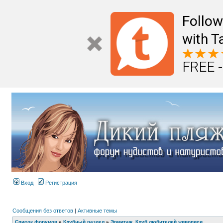
Follo
with T
FREE -
Вход
Регистрация
Сообщения без ответов
|
Активные темы
Список форумов
»
Клубный раздел
»
Эрмитаж. Клуб любителей живописи