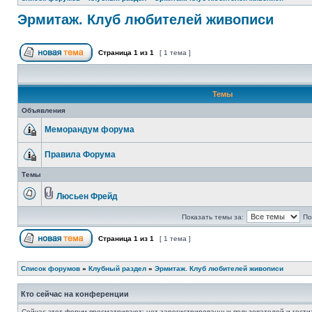
Эрмитаж. Клуб любителей живописи
Страница
1
из
1
[ 1 тема ]
Темы
Объявления
Меморандум форума
Правила Форума
Темы
Люсьен Фрейд
Показать темы за:
По
Страница
1
из
1
[ 1 тема ]
Список форумов
»
Клубный раздел
»
Эрмитаж. Клуб любителей живописи
Кто сейчас на конференции
Сейчас этот форум просматривают: нет зарегистрированных пользователей и гости: