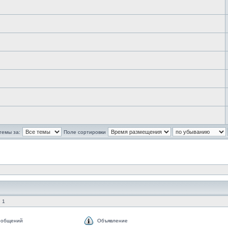
темы за:
Поле сортировки
 1
ообщений
Объявление