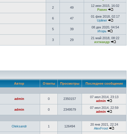
12 июн 2015, 16:02
2
49
Равик
01 фев 2018, 02:17
6
47
Upliner
08 дек 2020, 04:54
5
39
Игорь
21 май 2018, 08:22
3
29
ихтиандр
Автор
Ответы
Просмотры
Последнее сообщение
07 июл 2014, 23:13
admin
0
2350157
admin
07 июл 2014, 22:59
admin
0
2349579
admin
20 янв 2021, 22:24
Oleksandr
1
126494
AlexFrost