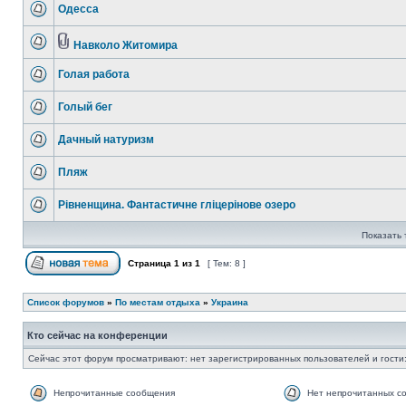
Одесса
Навколо Житомира
Голая работа
Голый бег
Дачный натуризм
Пляж
Рівненщина. Фантастичне гліцерінове озеро
Показать 
Страница
1
из
1
[ Тем: 8 ]
Список форумов
»
По местам отдыха
»
Украина
Кто сейчас на конференции
Сейчас этот форум просматривают: нет зарегистрированных пользователей и гости:
Непрочитанные сообщения
Нет непрочитанных с