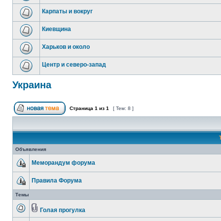
Карпаты и вокруг
Киевщина
Харьков и около
Центр и северо-запад
Украина
Страница
1
из
1
[ Тем: 8 ]
Объявления
Меморандум форума
Правила Форума
Темы
Голая прогулка