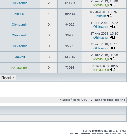
25 авг 2019, 18:00
Oleksandr
2
120383
ихтиандр
06 май 2019, 21:49
Kinetik
4
158813
Kinetik
17 янв 2019, 13:23
Oleksandr
0
94022
Oleksandr
17 янв 2019, 13:16
Oleksandr
0
93960
Oleksandr
13 окт 2018, 11:14
Oleksandr
0
95505
Oleksandr
29 авг 2018, 03:58
Daovolf
3
136915
ихтиандр
12 июн 2018, 18:07
ихтиандр
0
73916
ихтиандр
Часовой пояс: UTC + 2 часа [ Летнее время ]
Вы
не можете
начинать темы
Вы
не можете
отвечать на сообщения