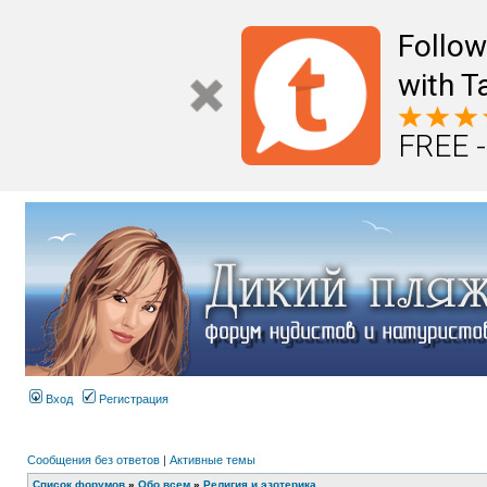
Follo
with T
FREE -
Вход
Регистрация
Сообщения без ответов
|
Активные темы
Список форумов
»
Обо всем
»
Религия и эзотерика.