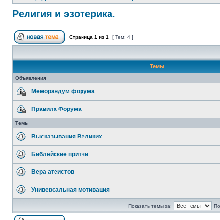
Религия и эзотерика.
Страница
1
из
1
[ Тем: 4 ]
Темы
Объявления
Меморандум форума
Правила Форума
Темы
Высказывания Великих
Библейские притчи
Вера атеистов
Универсальная мотивация
Показать темы за:
По