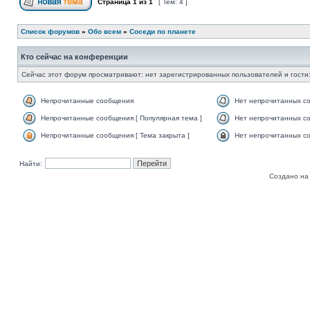
Страница
1
из
1
[ Тем: 4 ]
Список форумов
»
Обо всем
»
Соседи по планете
Кто сейчас на конференции
Сейчас этот форум просматривают: нет зарегистрированных пользователей и гости:
Непрочитанные сообщения
Нет непрочитанных с
Непрочитанные сообщения [ Популярная тема ]
Нет непрочитанных со
Непрочитанные сообщения [ Тема закрыта ]
Нет непрочитанных со
Найти:
Создано на