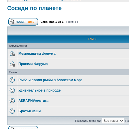
Соседи по планете
Страница
1
из
1
[ Тем: 4 ]
Темы
Объявления
Меморандум форума
Правила Форума
Темы
Рыба и ловля рыбы в Азовском море
Удивительное в природе
АКВАРИУмистика
Братья наши
Показать темы за:
По