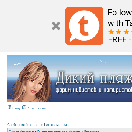
Follo
with T
FREE -
Вход
Регистрация
Сообщения без ответов
|
Активные темы
Список форумов
»
По местам отдыха
»
Украина
»
Киевщина