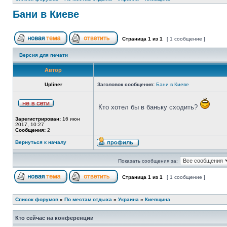
Бани в Киеве
Страница
1
из
1
[ 1 сообщение ]
Версия для печати
Автор
Upliner
Заголовок сообщения:
Бани в Киеве
Кто хотел бы в баньку сходить?
Зарегистрирован:
16 июн
2017, 10:27
Сообщения:
2
Вернуться к началу
Показать сообщения за:
Страница
1
из
1
[ 1 сообщение ]
Список форумов
»
По местам отдыха
»
Украина
»
Киевщина
Кто сейчас на конференции