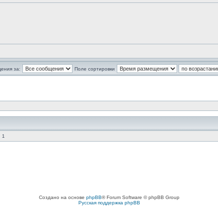
ения за:
Поле сортировки
 1
Создано на основе
phpBB
® Forum Software © phpBB Group
Русская поддержка phpBB