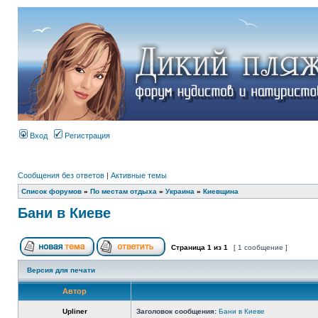
Вход
Регистрация
Сообщения без ответов
|
Активные темы
Список форумов
»
По местам отдыха
»
Украина
»
Киевщина
Бани в Киеве
Страница
1
из
1
[ 1 сообщение ]
Версия для печати
Автор
Upliner
Заголовок сообщения:
Бани в Киеве