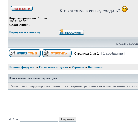
Кто хотел бы в баньку сходить?
Зарегистрирован:
16 июн
2017, 10:27
Сообщения:
2
Вернуться к началу
Показать сообщ
Страница
1
из
1
[ 1 сообщение ]
Список форумов
»
По местам отдыха
»
Украина
»
Киевщина
Кто сейчас на конференции
Сейчас этот форум просматривают: нет зарегистрированных пользователей и гости:
Найти: