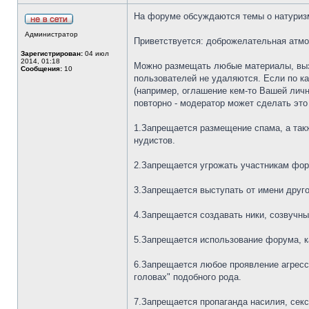
На форуме обсуждаются темы о натуризме
Администратор
Приветствуется: доброжелательная атмо
Зарегистрирован:
04 июл
2014, 01:18
Можно размещать любые материалы, вызва
Сообщения:
10
пользователей не удаляются. Если по ка
(например, оглашение кем-то Вашей личн
повторно - модератор может сделать это 
1.Запрещается размещение спама, а так
нудистов.
2.Запрещается угрожать участникам фор
3.Запрещается выступать от имени друго
4.Запрещается создавать ники, созвучн
5.Запрещается использование форума, ка
6.Запрещается любое проявление агресси
головах" подобного рода.
7.Запрещается пропаганда насилия, секс