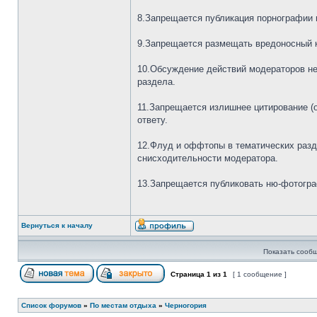
8.Запрещается публикация порнографии 
9.Запрещается размещать вредоносный к
10.Обсуждение действий модераторов не 
раздела.
11.Запрещается излишнее цитирование (ов
ответу.
12.Флуд и оффтопы в тематических разд
снисходительности модератора.
13.Запрещается публиковать ню-фотогра
Вернуться к началу
Показать сообщ
Страница
1
из
1
[ 1 сообщение ]
Список форумов
»
По местам отдыха
»
Черногория