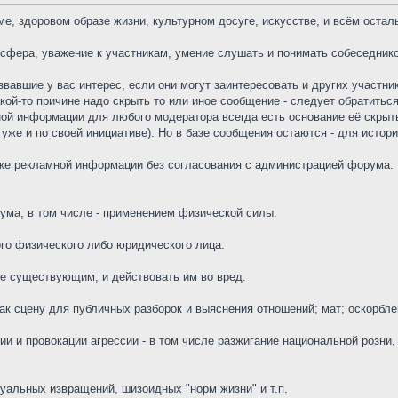
, здоровом образе жизни, культурном досуге, искусстве, и всём осталь
сфера, уважение к участникам, умение слушать и понимать собеседнико
вшие у вас интерес, если они могут заинтересовать и других участник
кой-то причине надо скрыть то или иное сообщение - следует обратитьс
ой информации для любого модератора всегда есть основание её скрыть
уже и по своей инициативе). Но в базе сообщения остаются - для истори
же рекламной информации без согласования с администрацией форума. 
ума, в том числе - применением физической силы.
го физического либо юридического лица.
ые существующим, и действовать им во вред.
к сцену для публичных разборок и выяснения отношений; мат; оскорблени
и и провокации агрессии - в том числе разжигание национальной розни
уальных извращений, шизоидных "норм жизни" и т.п.