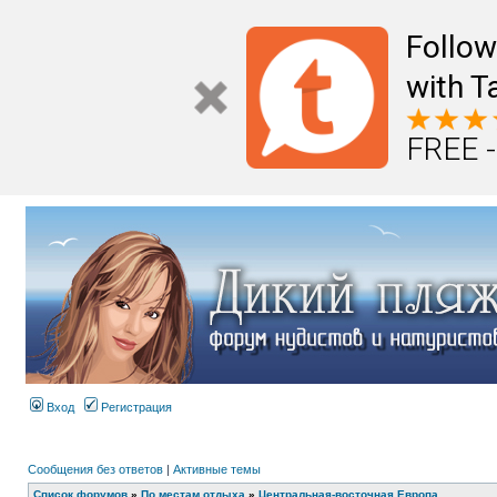
Follo
with T
FREE -
Вход
Регистрация
Сообщения без ответов
|
Активные темы
Список форумов
»
По местам отдыха
»
Центральная-восточная Европа