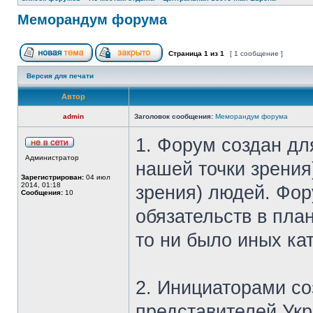
Меморандум форума
Страница
1
из
1
[ 1 сообщение ]
Версия для печати
Автор
admin
Заголовок сообщения:
Меморандум форума
1. Форум создан дл
Администратор
нашей точки зрения
Зарегистрирован:
04 июл
2014, 01:18
зрения) людей. Фор
Сообщения:
10
обязательств в пла
то ни было иных ка
2. Инициаторами со
представителей Укр