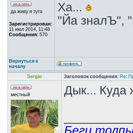
Ха...
да живу я тута
"Йа зналЪ", "
Зарегистрирован:
11 июл 2014, 11:48
Сообщения:
570
Вернуться к
началу
Sergio
Заголовок сообщения:
Re: П
Дык... Куда 
местный
__________
Беги толпы