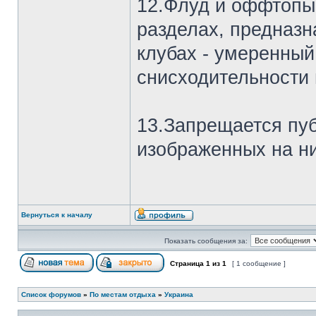
12.Флуд и оффтопы
разделах, предназн
клубах - умеренный
снисходительности
13.Запрещается пу
изображенных на н
Вернуться к началу
Показать сообщения за:
Страница
1
из
1
[ 1 сообщение ]
Список форумов
»
По местам отдыха
»
Украина