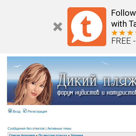
Follo
with T
FREE -
Вход
Регистрация
Сообщения без ответов
|
Активные темы
Список форумов
»
По местам отдыха
»
Украина