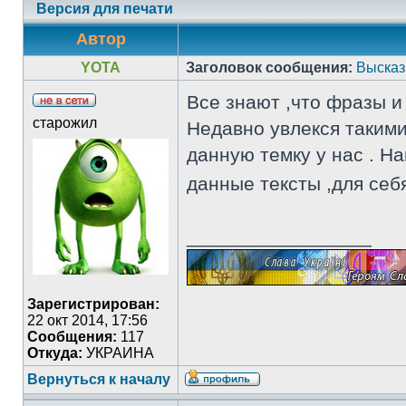
Версия для печати
Автор
YOTA
Заголовок сообщения:
Высказ
Все знают ,что фразы 
старожил
Недавно увлекся таким
данную темку у нас . Н
данные тексты ,для се
_________________
Зарегистрирован:
22 окт 2014, 17:56
Сообщения:
117
Откуда:
УКРАИНА
Вернуться к началу