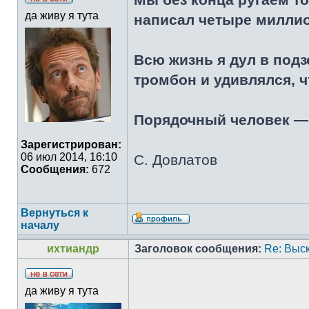
да живу я тута
написал четыре милли
Всю жизнь я дул в подз
тромбон и удивлялся, ч
Порядочный человек — э
Зарегистрирован:
06 июл 2014, 16:10
С. Довлатов
Сообщения:
672
Вернуться к
началу
ихтиандр
Заголовок сообщения:
Re: Выс
да живу я тута