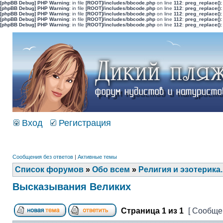
[phpBB Debug] PHP Warning
: in file
[ROOT]/includes/bbcode.php
on line
112
:
preg_replace():
[phpBB Debug] PHP Warning
: in file
[ROOT]/includes/bbcode.php
on line
112
:
preg_replace():
[phpBB Debug] PHP Warning
: in file
[ROOT]/includes/bbcode.php
on line
112
:
preg_replace():
[phpBB Debug] PHP Warning
: in file
[ROOT]/includes/bbcode.php
on line
112
:
preg_replace():
[phpBB Debug] PHP Warning
: in file
[ROOT]/includes/bbcode.php
on line
112
:
preg_replace():
Вход
Регистрация
Сообщения без ответов
|
Активные темы
Список форумов
»
Обо всем
»
Религия и эзотерика.
Высказывания Великих
Страница
1
из
1
[ Сообщен