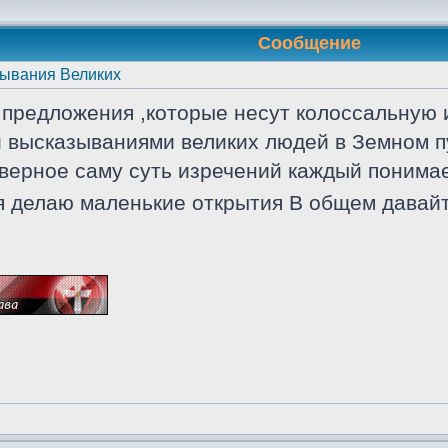
Сообщение
ывания Великих
и предложения ,которые несут колоссальну
и высказываниями великих людей в Земном п
аверное саму суть изречений каждый понимае
бя делаю маленькие открытия В общем давай