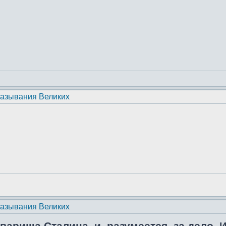
казывания Великих
казывания Великих
варища Сталина, и, разумеется, за дело. И