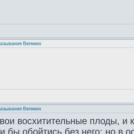
казывания Великих
казывания Великих
вои восхитительные плоды, и ка
и бы обойтись без него; но в 