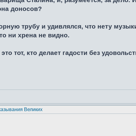
она доносов?
орную трубу и удивлялся, что нету музык
то ни хрена не видно.
то тот, кто делает гадости без удовольст
казывания Великих