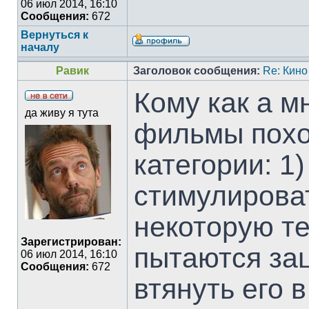
06 июл 2014, 16:10
Сообщения:
672
Вернуться к
началу
Равик
Заголовок сообщения:
Re: Кино
Кому как а м
да живу я тута
фильмы похо
категории: 1
стимулирова
некоторую те
Зарегистрирован:
пытаются зац
06 июл 2014, 16:10
Сообщения:
672
втянуть его 