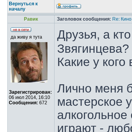
Вернуться к
началу
Равик
Заголовок сообщения:
Re: Кино
Друзья, а кт
да живу я тута
Звягинцева?
Какие у кого
Лично меня 
Зарегистрирован:
мастерское у
06 июл 2014, 16:10
Сообщения:
672
алкогольное
играют - лю