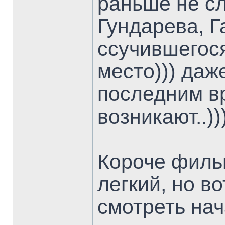
раньше не сл
Гундарева, Г
ссучившегося
место))) даж
последним в
возникают..)))
Короче филь
легкий, но в
смотреть нач