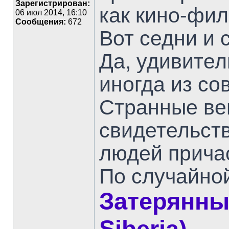
Зарегистрирован:
как кино-фил
06 июл 2014, 16:10
Сообщения:
672
Вот седни и
Да, удивите
иногда из со
Странные ве
свидетельств
людей причас
По случайной
Затерянный