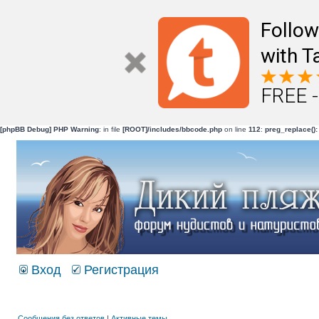
Follo
with T
FREE -
[phpBB Debug] PHP Warning
: in file
[ROOT]/includes/bbcode.php
on line
112
:
preg_replace():
Вход
Регистрация
Сообщения без ответов
|
Активные темы