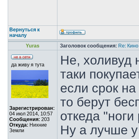
Вернуться к
началу
Yuras
Заголовок сообщения:
Re: Кино
Не, холивуд 
да живу я тута
таки покупает
если срок на
то берут бес
Зарегистрирован:
откеда "ноги 
04 июл 2014, 10:57
Сообщения:
203
Откуда:
Нихние
Ну а лучше у
Земли