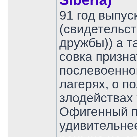
Siberia)
91 год выпу
(свидетельс
дружбы)) а т
совка призна
послевоенног
лагерях, о п
злодействах 
Офигенный п
удивительнее