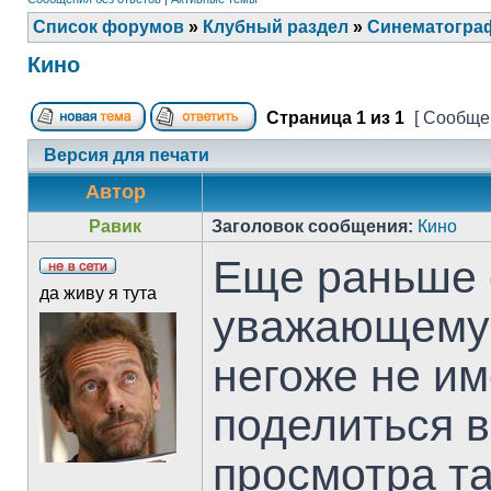
Список форумов
»
Клубный раздел
»
Синематогра
Кино
Страница
1
из
1
[ Сообщен
Версия для печати
Автор
Равик
Заголовок сообщения:
Кино
Еще раньше 
да живу я тута
уважающему 
негоже не им
поделиться 
просмотра та