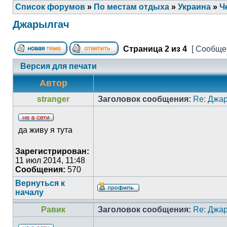
Список форумов
»
По местам отдыха
»
Украина
»
Ч
Джарылгач
Страница
2
из
4
[ Сообщен
Версия для печати
Автор
stranger
Заголовок сообщения:
Re: Джа
да живу я тута
Зарегистрирован:
11 июл 2014, 11:48
Сообщения:
570
Вернуться к
началу
Равик
Заголовок сообщения:
Re: Джа