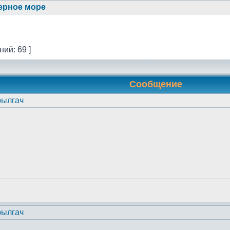
ерное море
ий: 69 ]
Сообщение
рылгач
рылгач