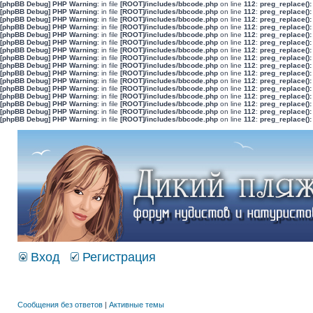
[phpBB Debug] PHP Warning
: in file
[ROOT]/includes/bbcode.php
on line
112
:
preg_replace():
[phpBB Debug] PHP Warning
: in file
[ROOT]/includes/bbcode.php
on line
112
:
preg_replace():
[phpBB Debug] PHP Warning
: in file
[ROOT]/includes/bbcode.php
on line
112
:
preg_replace():
[phpBB Debug] PHP Warning
: in file
[ROOT]/includes/bbcode.php
on line
112
:
preg_replace():
[phpBB Debug] PHP Warning
: in file
[ROOT]/includes/bbcode.php
on line
112
:
preg_replace():
[phpBB Debug] PHP Warning
: in file
[ROOT]/includes/bbcode.php
on line
112
:
preg_replace():
[phpBB Debug] PHP Warning
: in file
[ROOT]/includes/bbcode.php
on line
112
:
preg_replace():
[phpBB Debug] PHP Warning
: in file
[ROOT]/includes/bbcode.php
on line
112
:
preg_replace():
[phpBB Debug] PHP Warning
: in file
[ROOT]/includes/bbcode.php
on line
112
:
preg_replace():
[phpBB Debug] PHP Warning
: in file
[ROOT]/includes/bbcode.php
on line
112
:
preg_replace():
[phpBB Debug] PHP Warning
: in file
[ROOT]/includes/bbcode.php
on line
112
:
preg_replace():
[phpBB Debug] PHP Warning
: in file
[ROOT]/includes/bbcode.php
on line
112
:
preg_replace():
[phpBB Debug] PHP Warning
: in file
[ROOT]/includes/bbcode.php
on line
112
:
preg_replace():
[phpBB Debug] PHP Warning
: in file
[ROOT]/includes/bbcode.php
on line
112
:
preg_replace():
[phpBB Debug] PHP Warning
: in file
[ROOT]/includes/bbcode.php
on line
112
:
preg_replace():
[phpBB Debug] PHP Warning
: in file
[ROOT]/includes/bbcode.php
on line
112
:
preg_replace():
Вход
Регистрация
Сообщения без ответов
|
Активные темы